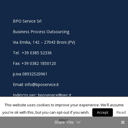
BPO Service Srl
Business Process Outsourcing
Via Emilia, 142 – 27043 Broni (PV)
Tel: +39 0385 52336
Fax: +39 0382 1850120
p.iva 08932520961
Email: info@bposervice.it
Indirizzo pec:
bposervice@pec.it
This website uses cookies to improve your experience. We'll assume
you're ok with this, but you can opt-out if you wish.
Accept
Read
More
Share This