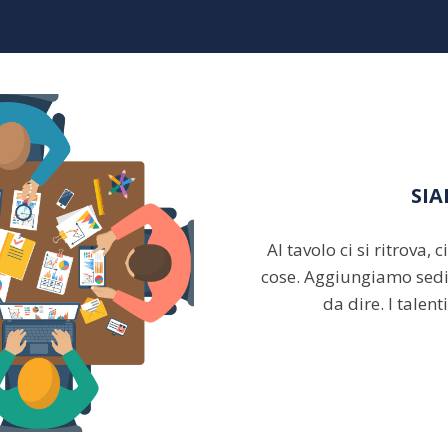
SI
Al tavolo ci si ritrova, c
cose. Aggiungiamo sedi
da dire. I talen