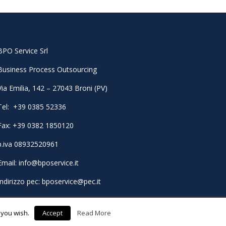
BPO Service Srl
Business Process Outsourcing
Via Emilia, 142 – 27043 Broni (PV)
Tel: +39 0385 52336
Fax: +39 0382 1850120
p.iva 08932520961
Email: info@bposervice.it
Indirizzo pec:
bposervice@pec.it
 you wish.
Accept
Read More