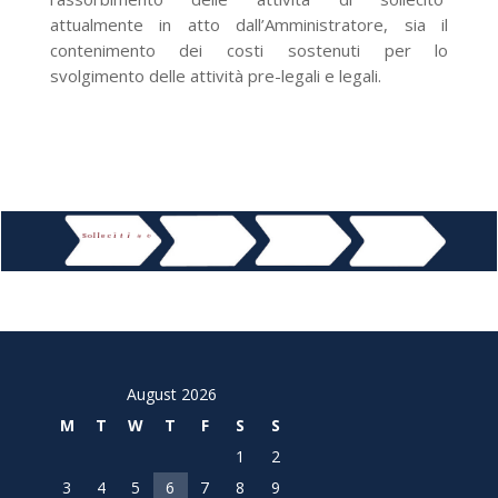
attualmente in atto dall’Amministratore, sia il
contenimento dei costi sostenuti per lo
svolgimento delle attività pre-legali e legali.
A
n
v
à
t
t
i
i
t
i
t
i
r
t
c
e
s
i
t
i
i
c
e
l
l
o
S
m
n
d
e
a
a
s
i
t
n
i
e
n
t
v
e
r
t
i
n
h
n
e
e
o
e
t
l
f
i
c
i
c
i
n
e
o
e
t
i
c
i
l
f
o
o
l
c
August 2026
M
T
W
T
F
S
S
1
2
3
4
5
6
7
8
9